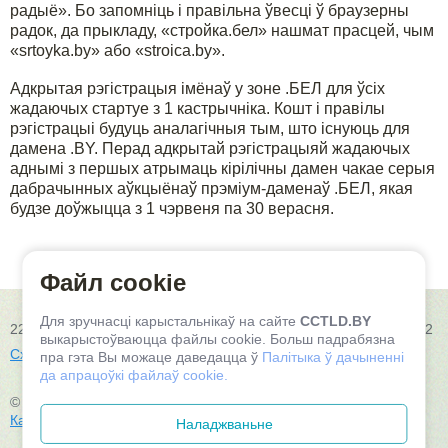
радыё». Бо запомніць і правільна ўвесці ў браузерны
радок, да прыкладу, «стройка.бел» нашмат прасцей, чым
«srtoyka.by» або «stroica.by».
Адкрытая рэгістрацыя імёнаў у зоне .БЕЛ для ўсіх
жадаючых стартуе з 1 кастрычніка. Кошт і правілы
рэгістрацыі будуць аналагічныя тым, што існуюць для
дамена .BY. Перад адкрытай рэгістрацыяй жадаючых
аднымі з першых атрымаць кірілічны дамен чакае серыя
дабрачынных аўкцыёнаў прэміум-даменаў .БЕЛ, якая
будзе доўжыцца з 1 чэрвеня па 30 верасня.
Файл cookie
Для зручнасці карыстальнікаў на сайте
CCTLD.BY
220030, Рэспубліка Беларусь, г.Мінск, вул. К. Цэткін, 24, пам.602
выкарыстоўваюцца файлы cookie. Больш падрабязна
Схема праезду
пра гэта Вы можаце даведацца ў
Палітыка ў дачыненні
да апрацоўкі файлаў cookie.
© 2026, ТАА «Беларускія воблачныя тэхналогіі»
Карта сайта
Наладжваньне