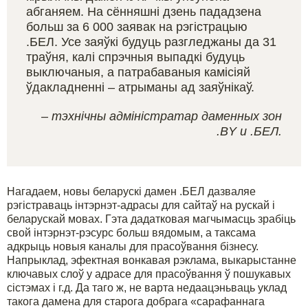
абганяем. На сённяшні дзень пададзена
больш за 6 000 заявак на рэгістрацыю
.БЕЛ. Усе заяўкі будуць разгледжаны да 31
траўня, калі спрэчныя выпадкі будуць
выключаныя, а патрабаваныя камісіяй
ўдакладненні – атрыманы ад заяўнікаў.
– тэхнічны адміністратар даменных зон
.BY и .БЕЛ.
Нагадаем, новы беларускі дамен .БЕЛ дазваляе
рэгістраваць інтэрнэт-адрасы для сайтаў на рускай і
беларускай мовах. Гэта дадатковая магчымасць зрабіць
свой інтэрнэт-рэсурс больш вядомым, а таксама
адкрыць новыя каналы для прасоўвання бізнесу.
Напрыклад, эфектная вонкавая рэклама, выкарыстанне
ключавых слоў у адрасе для прасоўвання ў пошукавых
сістэмах і г.д. Да таго ж, не варта недаацэньваць уклад
такога дамена для старога добрага «сарафаннага