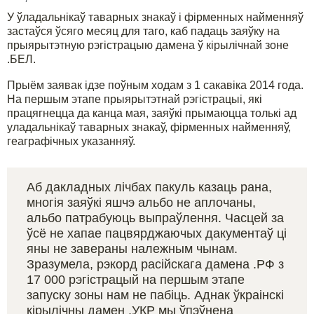
У ўладальнікаў таварных знакаў і фірменных найменняў
застаўся ўсяго месяц для таго, каб падаць заяўку на
прыярытэтную рэгістрацыю дамена ў кірылічнай зоне
.БЕЛ.
Прыём заявак ідзе поўным ходам з 1 сакавіка 2014 года.
На першым этапе прыярытэтнай рэгістрацыі, які
працягнецца да канца мая, заяўкі прымаюцца толькі ад
уладальнікаў таварных знакаў, фірменных найменняў,
геаграфічных указанняў.
Аб дакладных лічбах пакуль казаць рана,
многія заяўкі яшчэ альбо не аплочаны,
альбо патрабуюць выпраўлення. Часцей за
ўсё не хапае пацвярджаючых дакументаў ці
яны не завераны належным чынам.
Зразумела, рэкорд расійскага дамена .РФ з
17 000 рэгістрацый на першым этапе
запуску зоны нам не пабіць. Аднак ўкраінскі
кірылічны дамен .УКР мы ўпэўнена