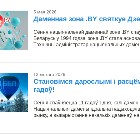
5 мая 2026
Даменная зона .BY святкуе Дз
Сёння нацыянальнай даменнай зоне .BY спаў
Беларусь у 1994 годзе, зона .BY стала аснова
Тэхнічны адміністратар нацыянальных даменных
12 лютага 2026
Становімся дарослымі і расцём
гадоў!
Сёння спаўняецца 11 гадоў з дня, калі даме
Нацыянальныя дамены ідэальна падыходзяць 
рынку, а выкарыстанне некалькіх даменаў, нап