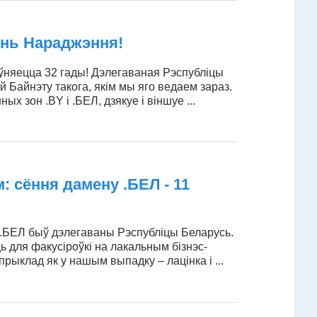
ень Нараджэння!
няецца 32 гады! Дэлегаваная Рэспубліцы
й Байнэту такога, якім мы яго ведаем зараз.
 зон .BY і .БЕЛ, дзякуе і віншуе ...
: сёння дамену .БЕЛ - 11
н .БЕЛ быў дэлегаваны Рэспубліцы Беларусь.
для факусіроўкі на лакальным бізнэс-
рыклад як у нашым выпадку – лацінка і ...