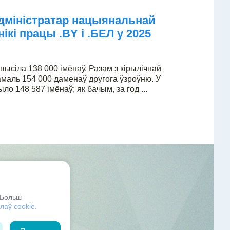
дміністратар нацыянальнай
кі працы .BY і .БЕЛ у 2025
ысіла 138 000 імёнаў. Разам з кірылічнай
амаль 154 000 даменаў другога ўзроўню. У
о 148 587 імёнаў; як бачым, за год ...
 Больш
лаў cookie.