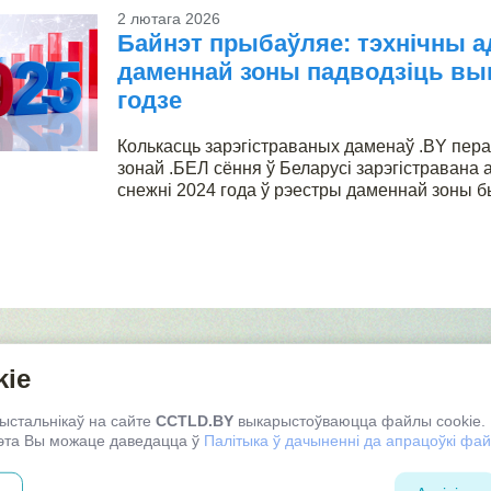
2 лютага 2026
Байнэт прыбаўляе: тэхнічны а
даменнай зоны падводзіць выні
годзе
Колькасць зарэгістраваных даменаў .BY перав
зонай .БЕЛ сёння ў Беларусі зарэгістравана 
снежні 2024 года ў рэестры даменнай зоны был
0030, Рэспубліка Беларусь,
Мінск, вул. К. Цэткін, 24, пам.602
kie
ема праезду
рыстальнікаў на сайте
CCTLD.BY
выкарыстоўваюцца файлы cookie.
гэта Вы можаце даведацца ў
Палітыка ў дачыненні да апрацоўкі фай