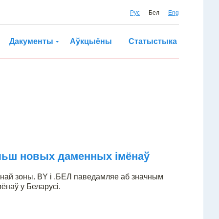
Рус
Бел
Eng
Дакументы
Аўкцыёны
Статыстыка
ольш новых даменных імёнаў
най зоны. BY і .БЕЛ паведамляе аб значным
ёнаў у Беларусі.