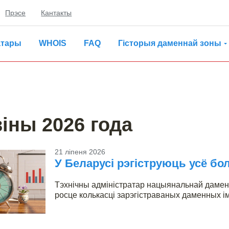
Прэсе
Кантакты
атары
WHOIS
FAQ
Гісторыя даменнай зоны
іны 2026 года
21 ліпеня 2026
У Беларусі рэгіструюць усё б
Тэхнічны адміністратар нацыянальнай дамен
росце колькасці зарэгістраваных даменных ім