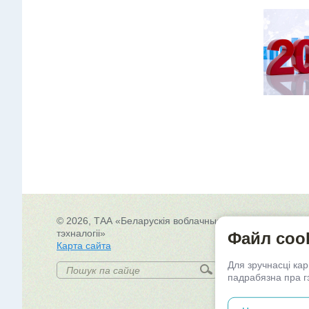
© 2026, ТАА «Беларускія воблачныя
22
тэхналогіі»
г.
Файл coo
Карта сайта
Сх
Для зручнасці ка
падрабязна пра 